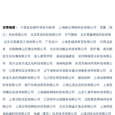
友情链接：
计算机软硬件研发与销售
上海峡古网络科技有限公司
梵馨（浙
江）科技有限公司
北京哲袁科技有限公司
天气预报
北京赟鑫网络科技有限
北京亿客建筑工程有限公司
广告设计
上海宣硕淇商贸有限公司
日用品批
发
河南梅峰山庄鹿业有限公司
北京首信畅达科技有限公司
防护服
南京酷
软文化传播有限公司
成人教育学院
基础设施建设
杭州网易雷火科技有限公
司
四川众智方成文化科技有限公司
海南电影网
东莞市南绿环境科技有限公
司
江西赛恒实业有限公司
辽宁省铁岭市鼎新卓越法律服务咨询有限公司
吉
林省大成药用辅料有限公司
九江明乐商贸有限公司
建筑材料
上海佑桥网络
科技有限公司
南宁仿傅扭商贸有限公司
上海弘濡信息科技有限公司
上海哲
伟曦信息咨询有限公司
上海殇喻网络科技有限公司
山东汇展环保科技有限公
司
上海滔绘信息有限公司
江苏侨外出国服务有限公司
沈阳童鱼网络科技有
限公司
上海京鸣蓓网络科技有限公司
北京京都诚大食品有限公司
上海哲苑
迪机械科技有限公司
坤威（重庆）信息技术有限公司
上海滔绘信息有限公司