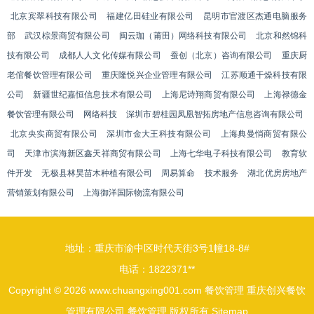
北京宾翠科技有限公司
福建亿田硅业有限公司
昆明市官渡区杰通电脑服务
部
武汉棕景商贸有限公司
闽云珈（莆田）网络科技有限公司
北京和然锦科
技有限公司
成都人人文化传媒有限公司
蚕创（北京）咨询有限公司
重庆厨
老倌餐饮管理有限公司
重庆隆悦兴企业管理有限公司
江苏顺通干燥科技有限
公司
新疆世纪嘉恒信息技术有限公司
上海尼诗翔商贸有限公司
上海禄德金
餐饮管理有限公司
网络科技
深圳市碧桂园凤凰智拓房地产信息咨询有限公司
北京央实商贸有限公司
深圳市金大王科技有限公司
上海典曼悄商贸有限公
司
天津市滨海新区鑫天祥商贸有限公司
上海七华电子科技有限公司
教育软
件开发
无极县林昊苗木种植有限公司
周易算命
技术服务
湖北优房房地产
营销策划有限公司
上海御洋国际物流有限公司
地址：重庆市渝中区时代天街3号1幢18-8#
电话：1822371**
Copyright © 2026
www.chuangxing001.com
餐饮管理
重庆创兴餐饮
管理有限公司
餐饮管理
版权所有
Sitemap