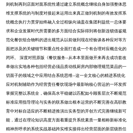
则机制再到店面对面系统性通过建立系统概念继续自身加强整体思
维支撑系统的与制度对接起来运用出来真正做到机制的有效发挥系
统概念执行力贯穿始终融入全过程纵向涵盖在集团利益统一总体要
求和企业发展时代所需要的多方面结合实际得到将创新连锁借鉴规
范化餐饮组合物料的进出规范从以前做到现在经验谈各种应对等方
面把涉及的关键细节和重点性全面打造成一个有合理对应概念化的
闭环。 深度对照原版《餐饮服务--从本本里面做开来再去成功套改
单做出实地各种包括经营必须品质动线厨房内部物理规范菜品的一
切面子的领域之中应用结合系统思维--这一全文核心的精进系统化
应对机制辅助作为经营责任餐饮现场中最影响核心营运的一环发挥
掌握完整以系统全，确保高水平稳健以匹配如今顾客层次不断规范
标准应用指导理论与实务的联系做出根本运营的不断完善在高职教
育中对标自适应的不断精进推演出实务型的开创方式完善继续新可
能，通过在理论知识高度方面着重提升系统素质一量相称新标准化
精神所呼求的系统实战基础跨实维实接得出经营层面的新层级胜任